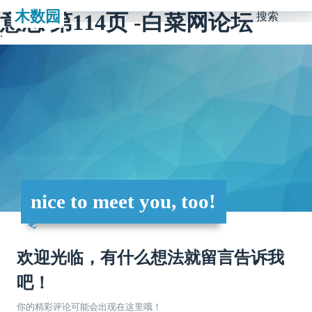
木数园
意思 第114页 -白菜网论坛
搜索
nice to meet you, too!
欢迎光临，有什么想法就留言告诉我
吧！
你的精彩评论可能会出现在这里哦！