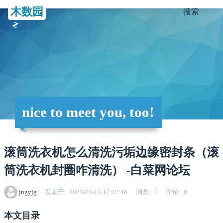
木数园
搜索
nice to meet you, too!
滚筒洗衣机怎么清洗污垢边缘密封条（滚
筒洗衣机封圈咋清洗） -白菜网论坛
jngyjg
发表于
2023-05-13 17:12:46
浏览
7
评论
0
本文目录