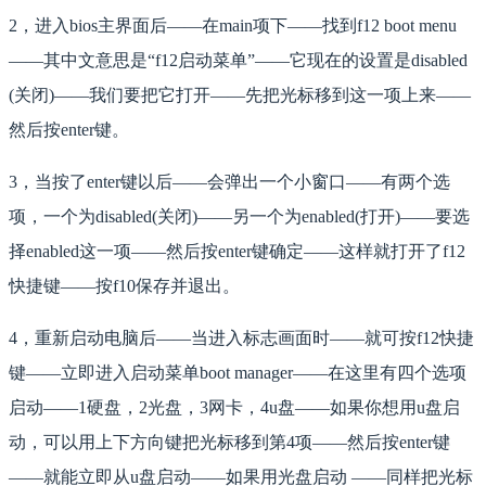
2，进入bios主界面后——在main项下——找到f12 boot menu
——其中文意思是“f12启动菜单”——它现在的设置是disabled
(关闭)——我们要把它打开——先把光标移到这一项上来——
然后按enter键。
3，当按了enter键以后——会弹出一个小窗口——有两个选
项，一个为disabled(关闭)——另一个为enabled(打开)——要选
择enabled这一项——然后按enter键确定——这样就打开了f12
快捷键——按f10保存并退出。
4，重新启动电脑后——当进入标志画面时——就可按f12快捷
键——立即进入启动菜单boot manager——在这里有四个选项
启动——1硬盘，2光盘，3网卡，4u盘——如果你想用u盘启
动，可以用上下方向键把光标移到第4项——然后按enter键
——就能立即从u盘启动——如果用光盘启动 ——同样把光标