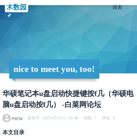
木数园
搜索
nice to meet you, too!
华硕笔记本u盘启动快捷键按f几（华硕电
脑u盘启动按f几） -白菜网论坛
jngyjg
发表于
2023-05-13 17:06:48
浏览
7
评论
0
本文目录