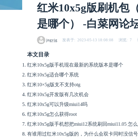
红米10x5g版刷机包
是哪个） -白菜网论
jngyjg
发表于
2023-05-13 18:08:08
浏览
7
本文目录
红米10x5g版手机现在最新的系统版本是哪个
红米10x5g适合哪个系统
红米10×5g版支不支持otg
红米10x5g开发版有几次机会
红米10x5g可以升级miui14吗
红米10x5g怎么获得root
红米10x5g版手机想把miui12系统刷回miui11.05 怎
有谁用过红米10x5g版的，为什么会双卡同时没信