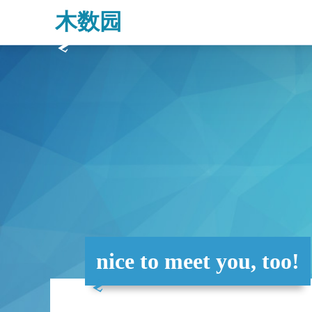
木数园
nice to meet you, too!