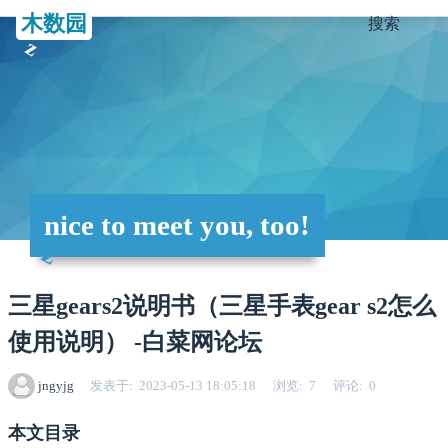
木数园
搜索
nice to meet you, too!
三星gears2说明书（三星手表gear s2怎么
使用说明） -白菜网论坛
jngyjg
发表于
2023-05-13 18:05:18
浏览
7
评论
0
本文目录