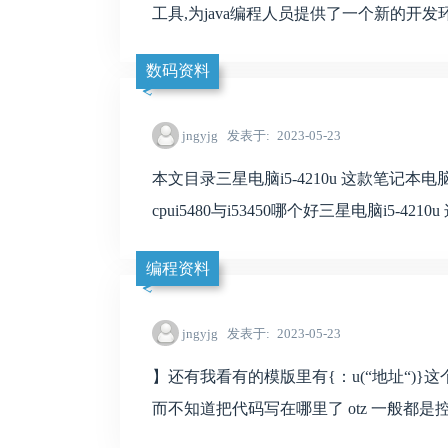
工具,为java编程人员提供了一个新的开发环境,vis
数码资料
jngyjg
发表于
2023-05-23
本文目录三星电脑i5-4210u 这款笔记本
cpui5480与i53450哪个好三星电脑i5-421
编程资料
jngyjg
发表于
2023-05-23
】还有我看有的模版里有{：u(“地址“)}这个
而不知道把代码写在哪里了 otz 一般都是控制器