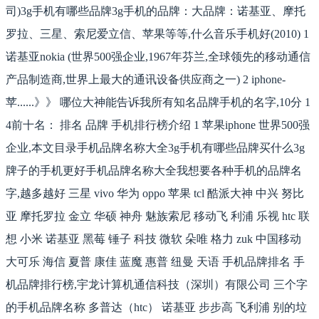
司)3g手机有哪些品牌3g手机的品牌：大品牌：诺基亚、摩托
罗拉、三星、索尼爱立信、苹果等等,什么音乐手机好(2010) 1
诺基亚nokia (世界500强企业,1967年芬兰,全球领先的移动通信
产品制造商,世界上最大的通讯设备供应商之一) 2 iphone-
苹......》》 哪位大神能告诉我所有知名品牌手机的名字,10分 1
4前十名： 排名 品牌 手机排行榜介绍 1 苹果iphone 世界500强
企业,本文目录手机品牌名称大全3g手机有哪些品牌买什么3g
牌子的手机更好手机品牌名称大全我想要各种手机的品牌名
字,越多越好 三星 vivo 华为 oppo 苹果 tcl 酷派大神 中兴 努比
亚 摩托罗拉 金立 华硕 神舟 魅族索尼 移动飞 利浦 乐视 htc 联
想 小米 诺基亚 黑莓 锤子 科技 微软 朵唯 格力 zuk 中国移动
大可乐 海信 夏普 康佳 蓝魔 惠普 纽曼 天语 手机品牌排名 手
机品牌排行榜,宇龙计算机通信科技（深圳）有限公司 三个字
的手机品牌名称 多普达（htc） 诺基亚 步步高 飞利浦 别的垃