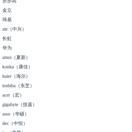
步步高
金立
琦基
zte（中兴）
长虹
华为
amoi（夏新）
konka（康佳）
haier（海尔）
toshiba（东芝）
acer（宏）
gigabyte（技嘉）
asus（华硕）
dec（中恒）