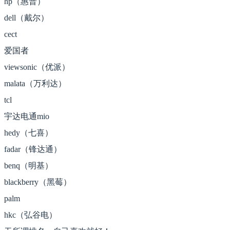
hp（惠普）
dell（戴尔）
cect
爱国者
viewsonic（优派）
malata（万利达）
tcl
宇达电通mio
hedy（七喜）
fadar（锋达通）
benq（明基）
blackberry（黑莓）
palm
hkc（弘谷电）