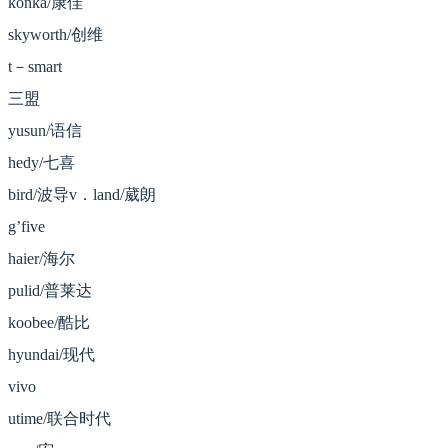
konka/康佳
skyworth/创维
t－smart
三盟
yusun/语信
hedy/七喜
bird/波导v．land/葳朗
g’five
haier/海尔
pulid/普莱达
koobee/酷比
hyundai/现代
vivo
utime/联合时代