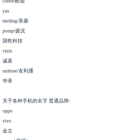
conor/酷诺
yas
meiling/美菱
pomp/盛况
国乾科技
vizio
诚基
unitone/友利通
华录
关于各种手机的名字 普通品牌:
oppo
vivo
金立