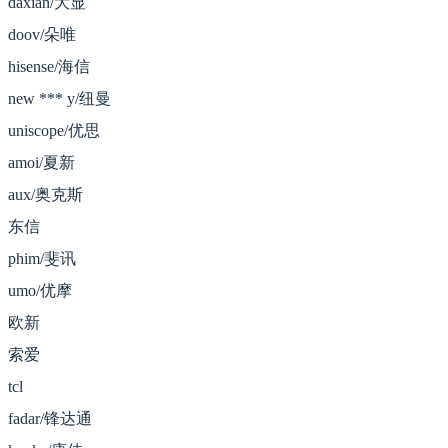
daxian/大显
doov/朵唯
hisense/海信
new *** y/纽曼
uniscope/优思
amoi/夏新
aux/奥克斯
东信
phim/斐讯
umo/优摩
欧新
索爱
tcl
fadar/锋达通