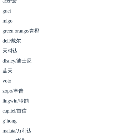
acer/宏
gnet
migo
green orange/青橙
dell/戴尔
天时达
disney/迪士尼
蓝天
voto
zopo/卓普
lingwin/聆韵
capitel/首信
g’hong
malata/万利达