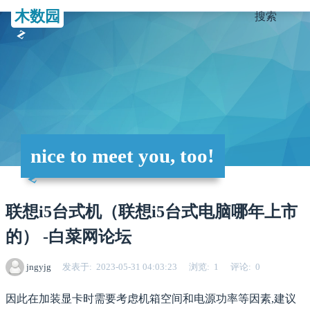
木数园
搜索
nice to meet you, too!
联想i5台式机（联想i5台式电脑哪年上市
的） -白菜网论坛
jngyjg
发表于
2023-05-31 04:03:23
浏览
1
评论
0
因此在加装显卡时需要考虑机箱空间和电源功率等因素,建议