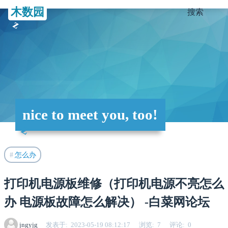
木数园
搜索
nice to meet you, too!
怎么办
打印机电源板维修（打印机电源不亮怎么
办 电源板故障怎么解决） -白菜网论坛
jngyjg
发表于
2023-05-19 08:12:17
浏览
7
评论
0