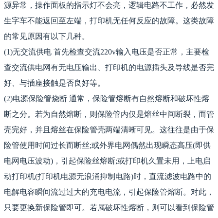
源异常，操作面板的指示灯不会亮，逻辑电路不工作，必然发
生字车不能返回至左端，打印机无任何反应的故障。这类故障
的常见原因有以下几种。
(1)无交流供电 首先检查交流220v输入电压是否正常，主要检
查交流供电网有无电压输出、打印机的电源插头及导线是否完
好、与插座接触是否良好等。
(2)电源保险管烧断 通常，保险管熔断有自然熔断和破坏性熔
断之分。若为自然熔断，则保险管内仅是熔丝中间断裂，而管
壳完好，并且熔丝在保险管壳两端清晰可见。这往往是由于保
险管使用时间过长而断丝;或外界电网偶然出现瞬态高压(即供
电网电压波动)，引起保险丝熔断;或打印机久置未用，上电启
动打印机(打印机电源无浪涌抑制电路)时，直流滤波电路中的
电解电容瞬间流过过大的充电电流，引起保险管熔断。对此，
只要更换新保险管即可。若属破坏性熔断，则可以看到保险管