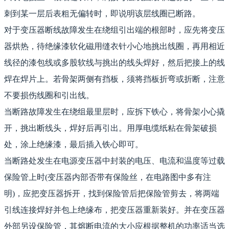
刺到某一层后表粗无偏转时，即说明该层线圈已断路。
对于变压器断线故障发生在绕组引出端的根部时，应先将变压
器烘热，待绝缘漆软化磁用缝衣针小心地挑出线圈，再用相近
线径的漆包线或多股软线与挑出的线头焊好，然后把接上的线
焊在焊片上。若骨架两侧有挡板，须将挡板折弯或折断，注意
不要损伤线圈和引出线。
当断路故障发生在绕组最里层时，应拆下铁心，将骨架小心撬
开，挑出断线头，焊好后再引出。用厚电缆纸粘在骨架破损
处，涂上绝缘漆，最后插入铁心即可。
当断路处发生在电源变压器中封装的电压、电流和温度等过载
保险管上时(变压器内部否带有保险丝，在电路图中多有注
明)，应把变压器拆开，找到保险管后把保险管剪去，将两端
引线连接焊好并包上绝缘布，把变压器重新装好。并在变压器
外部另设保险管，其熔断电流的大小应根据整机的功率适当选