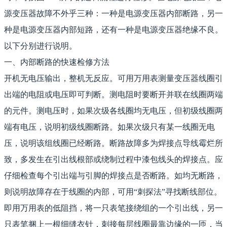
源变压器故障不外乎三种：一种是电源变压器内部断路，另一
种是电源变压器内部短路，还有一种是电源变压器绝缘不良。
以下分别进行说明。
一、内部断路的快速检修方法
开机无电压输出，整机无反应。可用万用表测量变压器线圈引
出端的电阻或电压即可判断。测电阻时要断开并联在线圈两端
的元件。测电压时，如果次级各线圈均无电压，但初级线圈两
端有电压，说明初级线圈断路。如果次级只有某一线圈无电
压，说明该组线圈已经断路。断路故障多为焊接点导线霉烂所
致，多发生在引出线根部或绕制过程中漆包线头的焊接点。应
仔细检查每个引出端与引脚的焊接点是否断路。如均无断路，
则说明故障存在于线圈的内部，可用“刺探法”寻找断线部位。
即用万用表的低阻挡，将一只表笔接绕组的一个引出线，另一
只表笔捆上一根细缝衣针，刺接每层线圈最靠边缘的一匝，当