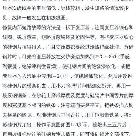
压器次级线圈的电压偏低，导线较粗，发生短路的情况较少
见，故障一般发生在初级线圈。
修复内部短路故障的方法是：拆下变压器，连同变压器铁心和
线圈、磁屏蔽罩、短路屏蔽铜环及紧固件等。有些变压器铁心
的硅钢片插得很紧，而且变压器都要经过浸漆绝缘处理。拆硅
钢片时，可先将变压器放在火炉旁边加热到75℃～85℃(手感
到很烫，绝缘漆稍微冒烟)，使硅钢片间的绝缘漆软化，或把
变压器放入汽油中浸泡l～2小时，使绝缘漆软化。然后用改锥
将硅钢片的横条剔去，用小刀将e型片间粘连处拆开。再用一
段废钢锯条，在砂轮上磨成厚度及宽度与硅钢片中间舌片的厚
度和宽度基本相同的铁条，注意端面要磨平直。把铁条插入剔
去横条的缝隙，对准硅钢片中间舌片，用手锤敲击铁条，将e
形硅钢片顶出，操作示意图如图1-2l所示。连敲出三五片后，
再用改锥把粘连的硅钢片逐步撬开，即可将硅钢片全部拆下。