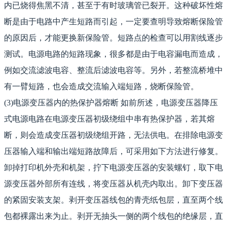
内已烧得焦黑不清，甚至于有时玻璃管已裂开。这种破坏性熔
断是由于电路中产生短路而引起，一定要查明导致熔断保险管
的原因后，才能更换新保险管。短路点的检查可以用割线逐步
测试。电源电路的短路现象，很多都是由于电容漏电而造成，
例如交流滤波电容、整流后滤波电容等。另外，若整流桥堆中
有一臂短路，也会造成交流输入端短路，烧断保险管。
(3)电源变压器内的热保护器熔断 如前所述，电源变压器降压
式电源电路在电源变压器初级绕组中串有热保护器，若其熔
断，则会造成变压器初级绕组开路，无法供电。在排除电源变
压器输入端和输出端短路故障后，可采用如下方法进行修复。
卸掉打印机外壳和机架，拧下电源变压器的安装螺钉，取下电
源变压器外部所有连线，将变压器从机壳内取出。卸下变压器
的紧固安装支架。剥开变压器线包的青壳纸包层，直至两个线
包都裸露出来为止。剥开无抽头一侧的两个线包的绝缘层，直