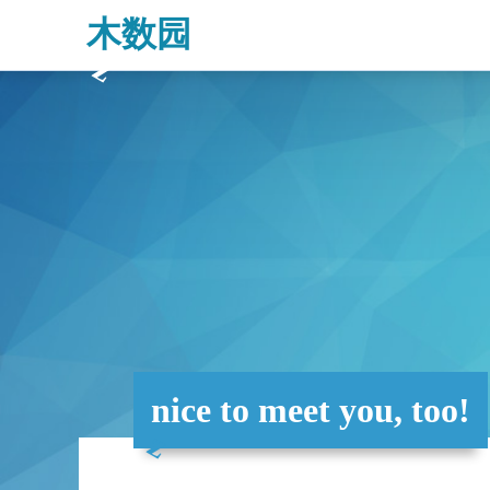
木数园
nice to meet you, too!