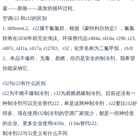
凝——膨胀——蒸发的循环过程。
空调r22 和r32的区别
1. different.2。r22属于氟氯烃，根据《蒙特利尔协定》，氟氯
烃将在2030年前完全淘汰。环保替代品:r404a, r410a, r290, r23,
r407c, r411a, r417a, r12703。r32，化学名称为二氟甲烷，ch3f
2。本品不爆炸、无毒、易燃，但仍是安全的制冷剂。我希望
你能采纳它。
r32与r22有什么区别
r22为不燃不爆制冷剂，r32为易燃易爆制冷剂。目前还没有一
种制冷剂可以完全替代r22，单是这两种制冷剂，r22要比r32好
得多。现在使用r32制冷剂的空调厂家很少，都是一些神经质
的企业。更多企业使用r410a、r134a替代r22。
制冷剂22与32意义有什么不同