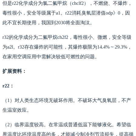
但是r22化学成分为氯二氟甲烷（chclf2），不燃烧、不爆炸，
毒性很小，安全等级属于a1。r22消耗臭氧层潜值odp》0，因
此不宜长期使用，我国到2030将全面淘汰。
r32的化学成分为二氟甲烷ch2f2，毒性很小、微燃，安全等级
为a2l。r32存在爆炸的可能性，其爆炸极限为14.4% ~ 29.3%，
在家用空调应用中需解决较低可燃性的问题。
扩展资料：
r22：
（1）对人类生态环境无破坏作用。不破坏大气臭氧层，不产
生温室效应。
（2）临界温度较高。在常温或普通低温下能够液化。希望临
界温度比环境温度高的多，才能减少制冷剂节流损失，提高循