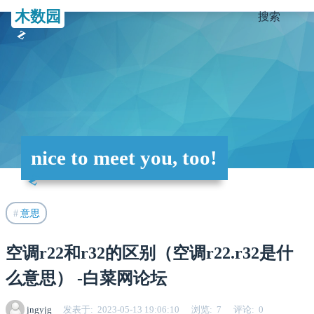
木数园
搜索
nice to meet you, too!
意思
空调r22和r32的区别（空调r22.r32是什
么意思） -白菜网论坛
jngyjg
发表于
2023-05-13 19:06:10
浏览
7
评论
0