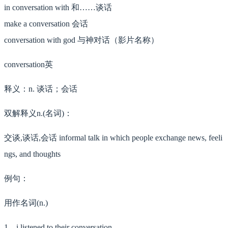
in conversation with 和……谈话
make a conversation 会话
conversation with god 与神对话（影片名称）
conversation英
释义：n. 谈话；会话
双解释义n.(名词)：
交谈,谈话,会话 informal talk in which people exchange news, feeli
ngs, and thoughts
例句：
用作名词(n.)
1、i listened to their conversation.