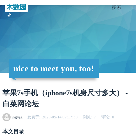
木数园
搜索
nice to meet you, too!
苹果7s手机（iphone7s机身尺寸多大） -
白菜网论坛
jngyjg
发表于
2023-05-14 07:17:53
浏览
7
评论
0
本文目录