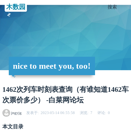
木数园
搜索
nice to meet you, too!
1462次列车时刻表查询（有谁知道1462车
次票价多少） -白菜网论坛
jngyjg
发表于
2023-05-14 06:55:58
浏览
7
评论
0
本文目录