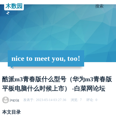
木数园
搜索
nice to meet you, too!
酷派m3青春版什么型号（华为m3青春版
平板电脑什么时候上市） -白菜网论坛
jngyjg
发表于
2023-05-14 03:27:36
浏览
7
评论
0
本文目录