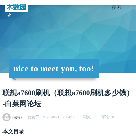
木数园
搜索
nice to meet you, too!
联想a7600刷机（联想a7600刷机多少钱）
-白菜网论坛
jngyjg
发表于
2023-05-13 23:45:03
浏览
7
评论
0
本文目录