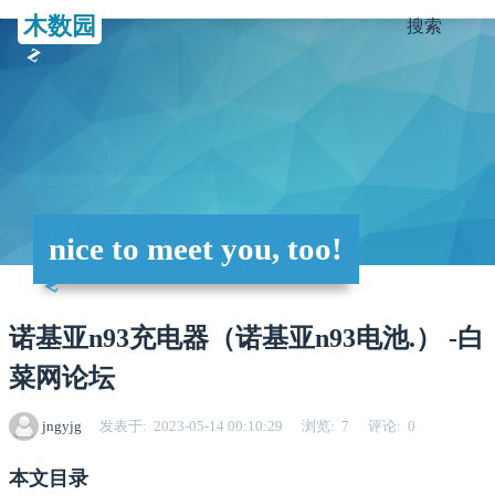
木数园
搜索
nice to meet you, too!
诺基亚n93充电器（诺基亚n93电池.） -白
菜网论坛
jngyjg
发表于
2023-05-14 00:10:29
浏览
7
评论
0
本文目录