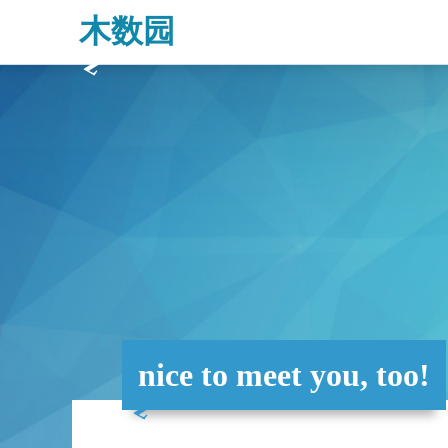
木数园
nice to meet you, too!