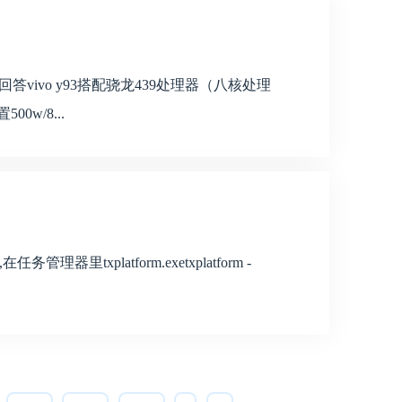
3s回答vivo y93搭配骁龙439处理器（八核处理
0w/8...
务管理器里txplatform.exetxplatform -