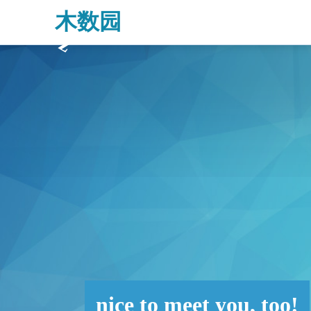
木数园
行业资讯 第9932页 -白菜网论坛
nice to meet you, too!