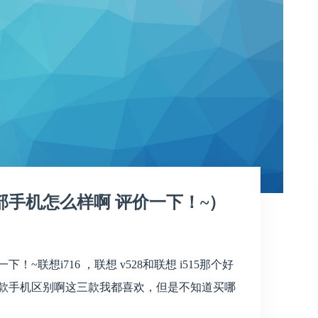
6这部手机怎么样啊 评价一下！~）
！~联想i716 ，联想 v528和联想 i515那个好
968三款手机区别啊这三款我都喜欢，但是不知道买哪