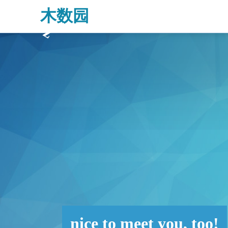
木数园
行业资讯 第10页 -白菜网论坛
nice to meet you, too!