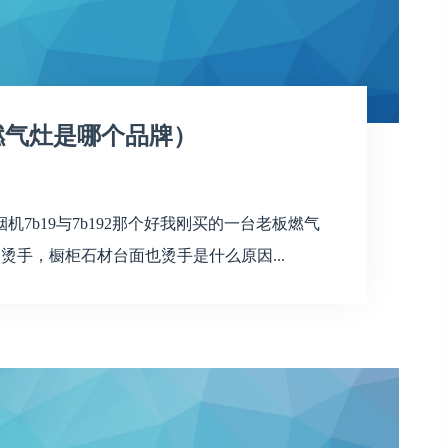
好燃气灶是哪个品牌）
7b19与7b192那个好我刚买的一台老板燃气
，烫手，橱柜石材台面也烫手是什么原因...