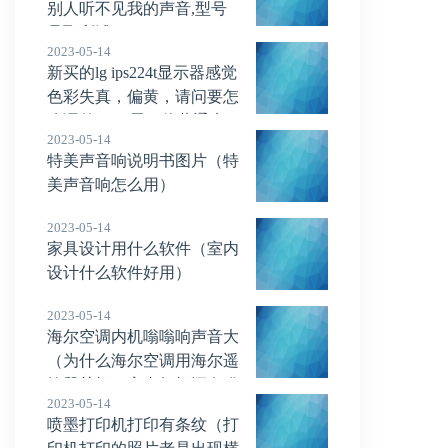
别人听不见我的声音,型号
是飞利浦x810）
2023-05-14
新买的lg ips224t显示器感觉
色彩失真，偏黄，请问要怎
么调整？ips屏2k偏黄通病
2023-05-14
吗
特美声音响说明书图片（特
美声音响怎么用）
2023-05-14
家具设计用什么软件（室内
设计什么软件好用）
2023-05-14
海尔空调内机嗡嗡响声音大
（为什么海尔空调用海尔遥
控器关机，室内柜机还有嗡
2023-05-14
嗡的声音）
喷墨打印机打印有条纹（打