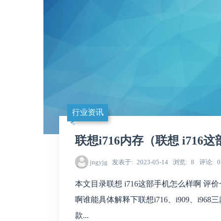
行业资讯
联想i716内存（联想 i71
jngyjg
发表于
2023-05-14
浏览
8
评论
0
本文目录联想 i716这部手机怎么样啊 评价一下
啊谁能具体解释下联想i716、i909、i
款...