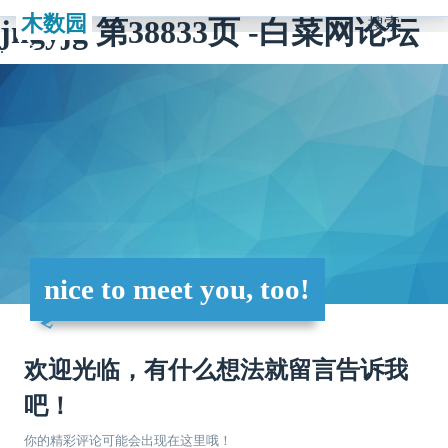
木数园
jngyjg 第38833页 -白菜网论坛
搜索
nice to meet you, too!
欢迎光临，有什么想法就留言告诉我
吧！
你的精彩评论可能会出现在这里哦！